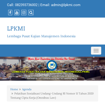
Call:
082393736002
| Email:
admin@lpkmi.com
LPKMI
Lembaga Pusat Kajian Manajemen Indonesia
Toggl
navig
Home
Agenda
Pelatihan Sosialisasi Undang-Undang RI Nomor 11 Tahun 2020
Tentang Cipta Kerja (Omnibus Law)