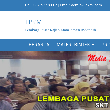
Call:
082393736002
| Email:
admin@lpkmi.com
LPKMI
Lembaga Pusat Kajian Manajemen Indonesia
BERANDA
MATERI BIMTEK
PRO