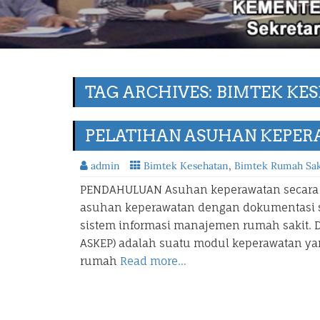
TAG ARCHIVES: BIMTEK KE
PELATIHAN ASUHAN KEPERA
admin
Bimtek Kesehatan
,
Bimtek Rumah Sak
PENDAHULUAN Asuhan keperawatan secara e
asuhan keperawatan dengan dokumentasi sec
sistem informasi manajemen rumah sakit. 
ASKEP) adalah suatu modul keperawatan y
rumah
Read more…