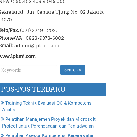
NPWP : 80.403.409.8.045.000
Sekretariat : Jln. Cemara Ujung No. 02 Jakarta
14270
Telp/Fax.
(021) 2249-1202,
Phone/WA
: 0823-9373-6002
Email:
admin@lpkmi.com
www.lpkmi.com
Search »
POS-POS TERBARU
Training Teknik Evaluasi QC & Kompetensi
Analis
Pelatihan Manajemen Proyek dan Microsoft
Project untuk Perencanaan dan Penjadwalan
Pelatihan Asesor Kompetensi Keperawatan