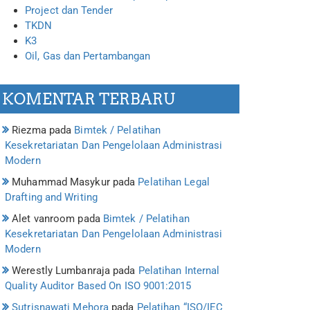
Project dan Tender
TKDN
K3
Oil, Gas dan Pertambangan
KOMENTAR TERBARU
Riezma
pada
Bimtek / Pelatihan
Kesekretariatan Dan Pengelolaan Administrasi
Modern
Muhammad Masykur
pada
Pelatihan Legal
Drafting and Writing
Alet vanroom
pada
Bimtek / Pelatihan
Kesekretariatan Dan Pengelolaan Administrasi
Modern
Werestly Lumbanraja
pada
Pelatihan Internal
Quality Auditor Based On ISO 9001:2015
Sutrisnawati Mehora
pada
Pelatihan “ISO/IEC