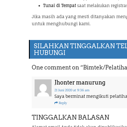
Tunai di Tempat
saat melakukan registrasi
Jika masih ada yang mesti ditanyakan me
untuk menghubungi kami.
SILAHKAN TINGGALKAN TE
HUBUNGI
One comment on “
Bimtek/Pelatih
Jhonter manurung
21 Juni 2020
at 9:36 am
Saya berminat mengikuti pelat
Reply
TINGGALKAN BALASAN