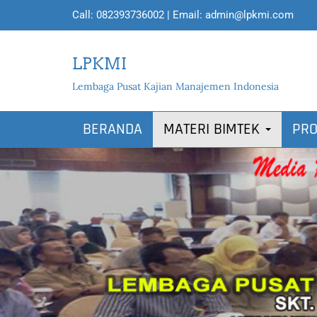
Call:
082393736002
| Email:
admin@lpkmi.com
LPKMI
Lembaga Pusat Kajian Manajemen Indonesia
BERANDA
MATERI BIMTEK
PRO