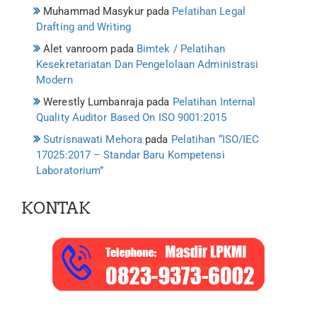
Muhammad Masykur
pada
Pelatihan Legal
Drafting and Writing
Alet vanroom
pada
Bimtek / Pelatihan
Kesekretariatan Dan Pengelolaan Administrasi
Modern
Werestly Lumbanraja
pada
Pelatihan Internal
Quality Auditor Based On ISO 9001:2015
Sutrisnawati Mehora
pada
Pelatihan “ISO/IEC
17025:2017 – Standar Baru Kompetensi
Laboratorium”
KONTAK