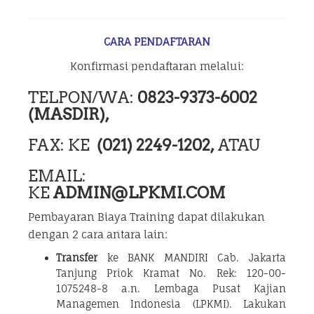
CARA PENDAFTARAN
Konfirmasi pendaftaran melalui:
TELPON/WA:
0823-9373-6002
(MASDIR),
FAX: KE
(021) 2249-1202,
ATAU
EMAIL:
KE
ADMIN@LPKMI.COM
Pembayaran Biaya Training dapat dilakukan
dengan 2 cara antara lain:
Transfer
ke BANK MANDIRI Cab. Jakarta
Tanjung Priok Kramat No. Rek: 120-00-
1075248-8 a.n. Lembaga Pusat Kajian
Managemen Indonesia (LPKMI). Lakukan