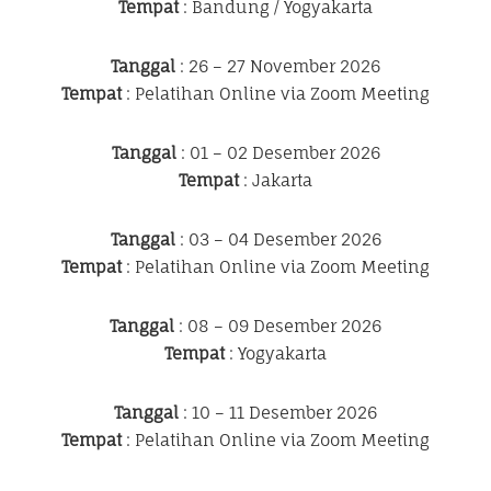
Tempat
: Bandung / Yogyakarta
Tanggal
: 26 – 27 November 2026
Tempat
: Pelatihan Online via Zoom Meeting
Tanggal
: 01 – 02 Desember 2026
Tempat
: Jakarta
Tanggal
: 03 – 04 Desember 2026
Tempat
: Pelatihan Online via Zoom Meeting
Tanggal
: 08 – 09 Desember 2026
Tempat
: Yogyakarta
Tanggal
: 10 – 11 Desember 2026
Tempat
: Pelatihan Online via Zoom Meeting