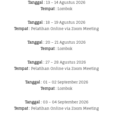
Tanggal
: 13 – 14 Agustus 2026
Tempat
: Lombok
Tanggal
: 18 – 19 Agustus 2026
Tempat
: Pelatihan Online via Zoom Meeting
Tanggal
: 20 – 21 Agustus 2026
Tempat
: Lombok
Tanggal
: 27 – 28 Agustus 2026
Tempat
: Pelatihan Online via Zoom Meeting
Tanggal
: 01 – 02 September 2026
Tempat
: Lombok
Tanggal
: 03 – 04 September 2026
Tempat
: Pelatihan Online via Zoom Meeting