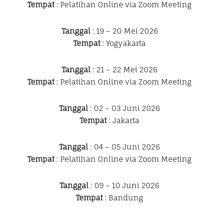
Tempat
: Pelatihan Online via Zoom Meeting
Tanggal
: 19 – 20 Mei 2026
Tempat
: Yogyakarta
Tanggal
: 21 – 22 Mei 2026
Tempat
: Pelatihan Online via Zoom Meeting
Tanggal
: 02 – 03 Juni 2026
Tempat
: Jakarta
Tanggal
: 04 – 05 Juni 2026
Tempat
: Pelatihan Online via Zoom Meeting
Tanggal
: 09 – 10 Juni 2026
Tempat
: Bandung