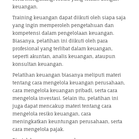
keuangan.
Training keuangan dapat diikuti oleh siapa saja
yang ingin memperoleh pengetahuan dan
kompetensi dalam pengelolaan keuangan.
Biasanya, pelatihan ini diikuti oleh para
profesional yang terlibat dalam keuangan,
seperti akuntan, analis keuangan, ataupun
konsultan keuangan.
Pelatihan keuangan biasanya meliputi materi
tentang cara mengelola keuangan perusahaan,
cara mengelola keuangan pribadi, serta cara
mengelola investasi. Selain itu, pelatihan ini
juga dapat mencakup materi tentang cara
mengelola resiko keuangan, cara
meningkatkan keuntungan perusahaan, serta
cara mengelola pajak.