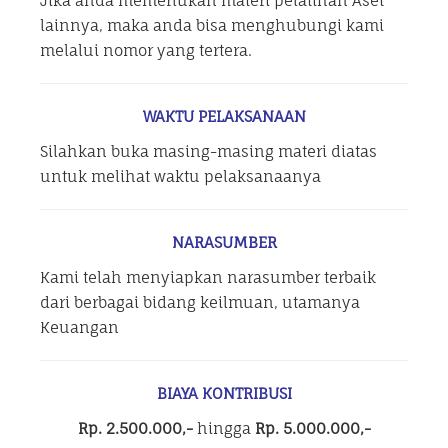
Jika anda memerlukan materi pelatihan Aset
lainnya, maka anda bisa menghubungi kami
melalui nomor yang tertera.
WAKTU PELAKSANAAN
Silahkan buka masing-masing materi diatas
untuk melihat waktu pelaksanaanya
NARASUMBER
Kami telah menyiapkan narasumber terbaik
dari berbagai bidang keilmuan, utamanya
Keuangan
BIAYA KONTRIBUSI
Rp. 2.500.000,-
hingga
Rp. 5.000.000,-