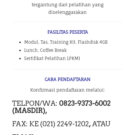
tergantung dari pelatihan yang
diselenggarakan
FASILITAS PESERTA
Modul, Tas, Training Kit, Flashdisk 4GB
Lunch, Coffee Break
Sertifikat Pelatihan LPKMI
CARA PENDAFTARAN
Konfirmasi pendaftaran melalui:
TELPON/WA:
0823-9373-6002
(MASDIR),
FAX: KE (021) 2249-1202
,
ATAU