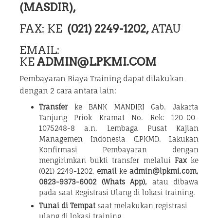
(MASDIR),
FAX: KE
(021) 2249-1202,
ATAU
EMAIL:
KE
ADMIN@LPKMI.COM
Pembayaran Biaya Training dapat dilakukan
dengan 2 cara antara lain:
Transfer
ke BANK MANDIRI Cab. Jakarta
Tanjung Priok Kramat No. Rek: 120-00-
1075248-8 a.n. Lembaga Pusat Kajian
Managemen Indonesia (LPKMI). Lakukan
Konfirmasi Pembayaran dengan
mengirimkan bukti transfer melalui
Fax
ke
(021) 2249-1202,
email
ke
admin@lpkmi.com,
0823-9373-6002 (Whats App),
atau dibawa
pada saat Registrasi Ulang di lokasi training.
Tunai di Tempat
saat melakukan registrasi
ulang di lokasi training.