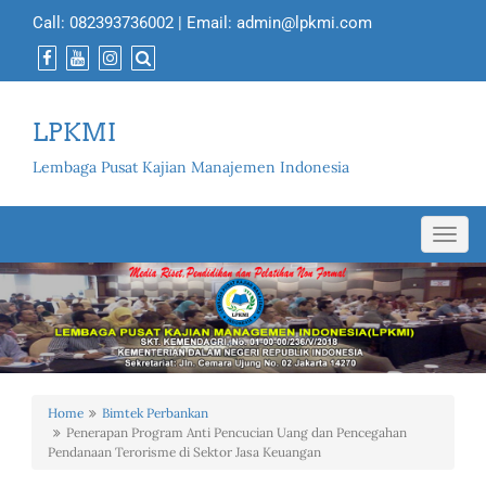
Call:
082393736002
| Email:
admin@lpkmi.com
LPKMI
Lembaga Pusat Kajian Manajemen Indonesia
Toggl
navig
Home
Bimtek Perbankan
Penerapan Program Anti Pencucian Uang dan Pencegahan
Pendanaan Terorisme di Sektor Jasa Keuangan