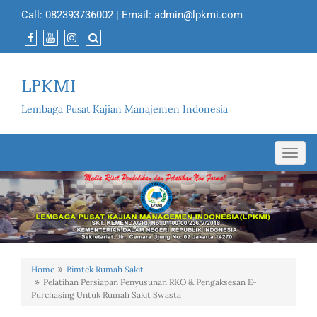
Call:
082393736002
| Email:
admin@lpkmi.com
LPKMI
Lembaga Pusat Kajian Manajemen Indonesia
Toggl
navig
Home
Bimtek Rumah Sakit
Pelatihan Persiapan Penyusunan RKO & Pengaksesan E-
Purchasing Untuk Rumah Sakit Swasta