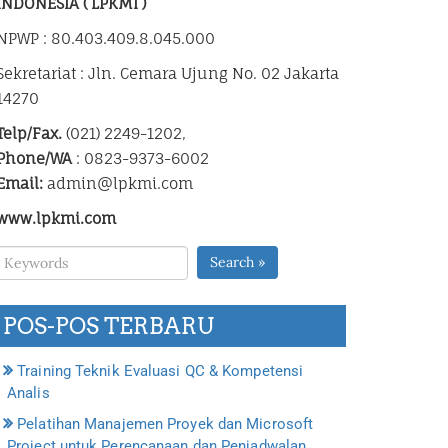
INDONESIA ( LPKMI )
NPWP : 80.403.409.8.045.000
Sekretariat : Jln. Cemara Ujung No. 02 Jakarta
14270
Telp/Fax.
(021) 2249-1202,
Phone/WA
: 0823-9373-6002
Email:
admin@lpkmi.com
www.lpkmi.com
Search »
POS-POS TERBARU
Training Teknik Evaluasi QC & Kompetensi
Analis
Pelatihan Manajemen Proyek dan Microsoft
Project untuk Perencanaan dan Penjadwalan