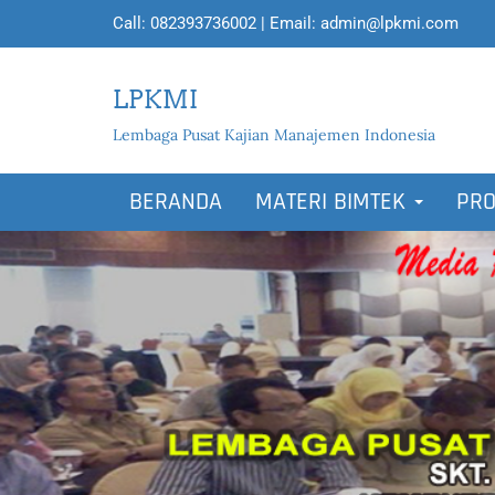
Call:
082393736002
| Email:
admin@lpkmi.com
LPKMI
Lembaga Pusat Kajian Manajemen Indonesia
BERANDA
MATERI BIMTEK
PRO