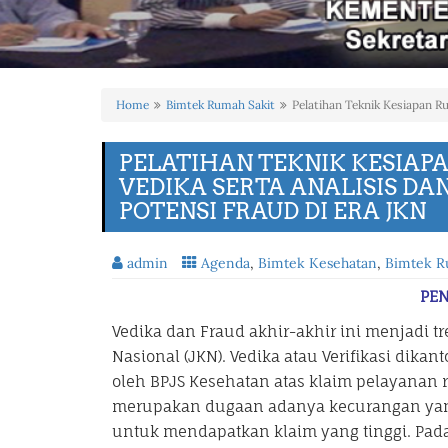
Home
Bimtek Rumah Sakit
Pelatihan Teknik Kesiapan R
PELATIHAN TEKNIK KESIA
VEDIKA SERTA ANALISIS D
POTENSI FRAUD DI ERA JKN
admin
Agenda
,
Bimtek Kesehatan
,
Bimtek R
PE
Vedika dan Fraud akhir-akhir ini menjadi 
Nasional (JKN). Vedika atau Verifikasi dika
oleh BPJS Kesehatan atas klaim pelayanan 
merupakan dugaan adanya kecurangan yan
untuk mendapatkan klaim yang tinggi. Padah