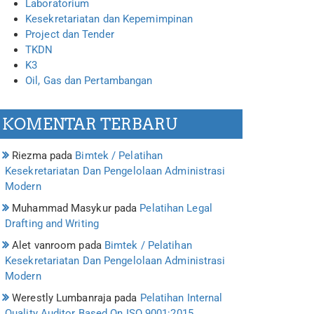
Laboratorium
Kesekretariatan dan Kepemimpinan
Project dan Tender
TKDN
K3
Oil, Gas dan Pertambangan
KOMENTAR TERBARU
Riezma
pada
Bimtek / Pelatihan
Kesekretariatan Dan Pengelolaan Administrasi
Modern
Muhammad Masykur
pada
Pelatihan Legal
Drafting and Writing
Alet vanroom
pada
Bimtek / Pelatihan
Kesekretariatan Dan Pengelolaan Administrasi
Modern
Werestly Lumbanraja
pada
Pelatihan Internal
Quality Auditor Based On ISO 9001:2015