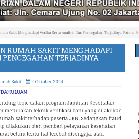
umah Sakit Menghadapi Vedika Serta Analisis Dan Pencegahan Terjadinya Potensi F
PAN RUMAH SAKIT MENGHADAPI
AN PENCEGAHAN TERJADINYA
umah Sakit
2 Oktober 2024
NDAHULUAN
trending topic dalam program Jaminan Kesehatan
ntor merupakan teknik verifikasi baru yang dilakukan
rumah sakit terhadap peserta JKN. Sedangkan fraud
g dilakukan oleh pemberi pelayanan kesehatan
al belum tentu hal terebut disengaja, atau