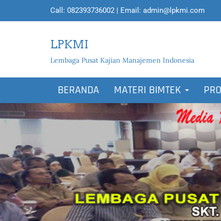
Call:
082393736002
| Email:
admin@lpkmi.com
LPKMI
Lembaga Pusat Kajian Manajemen Indonesia
BERANDA
MATERI BIMTEK
PRO