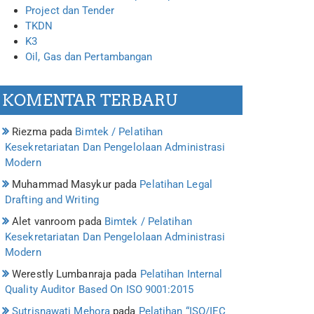
Project dan Tender
TKDN
K3
Oil, Gas dan Pertambangan
KOMENTAR TERBARU
Riezma
pada
Bimtek / Pelatihan
Kesekretariatan Dan Pengelolaan Administrasi
Modern
Muhammad Masykur
pada
Pelatihan Legal
Drafting and Writing
Alet vanroom
pada
Bimtek / Pelatihan
Kesekretariatan Dan Pengelolaan Administrasi
Modern
Werestly Lumbanraja
pada
Pelatihan Internal
Quality Auditor Based On ISO 9001:2015
Sutrisnawati Mehora
pada
Pelatihan “ISO/IEC