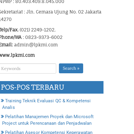
NPWP : 80.403.409.8.045.000
Sekretariat : Jln. Cemara Ujung No. 02 Jakarta
14270
Telp/Fax.
(021) 2249-1202,
Phone/WA
: 0823-9373-6002
Email:
admin@lpkmi.com
www.lpkmi.com
Search »
POS-POS TERBARU
Training Teknik Evaluasi QC & Kompetensi
Analis
Pelatihan Manajemen Proyek dan Microsoft
Project untuk Perencanaan dan Penjadwalan
Pelatihan Asesor Kompetensi Keperawatan