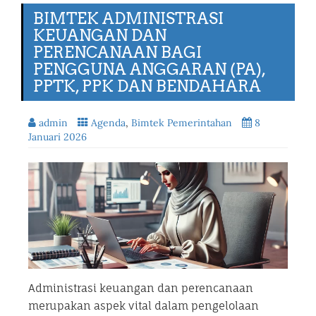
BIMTEK ADMINISTRASI
KEUANGAN DAN
PERENCANAAN BAGI
PENGGUNA ANGGARAN (PA),
PPTK, PPK DAN BENDAHARA
admin
Agenda
,
Bimtek Pemerintahan
8
Januari 2026
Administrasi keuangan dan perencanaan
merupakan aspek vital dalam pengelolaan