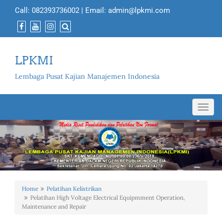
Call:
082393736002
| Email:
admin@lpkmi.com
LPKMI
Lembaga Pusat Kajian Manajemen Indonesia
Toggl
navig
Home
Pelatihan Kelistrikan
Pelatihan High Voltage Electrical Equipmment Operation,
Maintenance and Repair