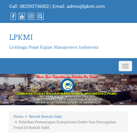
Call:
082393736002
| Email:
admin@lpkmi.com
LPKMI
Lembaga Pusat Kajian Manajemen Indonesia
Toggl
navig
Home
Bimtek Rumah Sakit
Pelatihan Pemantapan Kompetensi Koder Dan Pencegahan
Fraud Di Rumah Sakit