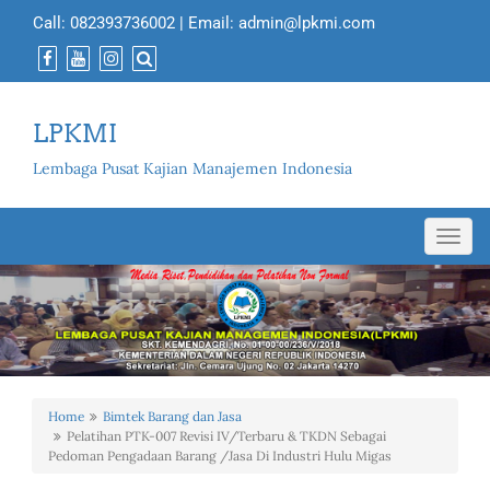
Call:
082393736002
| Email:
admin@lpkmi.com
LPKMI
Lembaga Pusat Kajian Manajemen Indonesia
Toggl
navig
Home
Bimtek Barang dan Jasa
Pelatihan PTK-007 Revisi IV/Terbaru & TKDN Sebagai
Pedoman Pengadaan Barang /Jasa Di Industri Hulu Migas