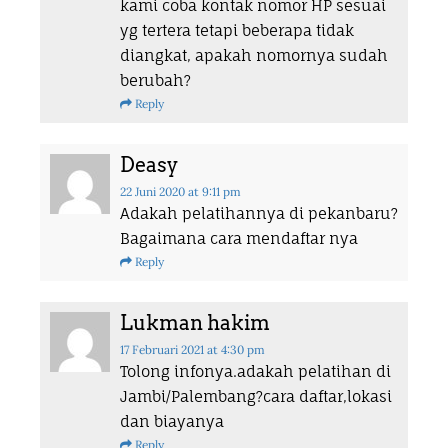
kami coba kontak nomor HP sesuai
yg tertera tetapi beberapa tidak
diangkat, apakah nomornya sudah
berubah?
Reply
Deasy
22 Juni 2020
at 9:11 pm
Adakah pelatihannya di pekanbaru?
Bagaimana cara mendaftar nya
Reply
Lukman hakim
17 Februari 2021
at 4:30 pm
Tolong infonya.adakah pelatihan di
Jambi/Palembang?cara daftar,lokasi
dan biayanya
Reply