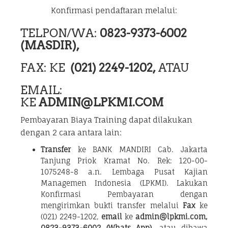
Konfirmasi pendaftaran melalui:
TELPON/WA:
0823-9373-6002
(MASDIR),
FAX: KE
(021) 2249-1202,
ATAU
EMAIL:
KE
ADMIN@LPKMI.COM
Pembayaran Biaya Training dapat dilakukan
dengan 2 cara antara lain:
Transfer
ke BANK MANDIRI Cab. Jakarta
Tanjung Priok Kramat No. Rek: 120-00-
1075248-8 a.n. Lembaga Pusat Kajian
Managemen Indonesia (LPKMI). Lakukan
Konfirmasi Pembayaran dengan
mengirimkan bukti transfer melalui
Fax
ke
(021) 2249-1202,
email
ke
admin@lpkmi.com,
0823-9373-6002 (Whats App),
atau dibawa