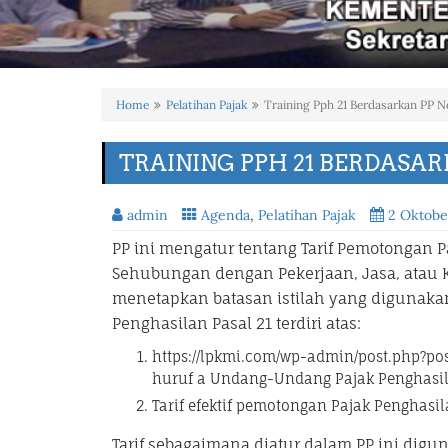
Home
Pelatihan Pajak
Training Pph 21 Berdasarkan PP N
TRAINING PPH 21 BERDASARK
admin
Agenda
,
Pelatihan Pajak
2 Oktobe
PP ini mengatur tentang Tarif Pemotongan P
Sehubungan dengan Pekerjaan, Jasa, atau K
menetapkan batasan istilah yang digunaka
Penghasilan Pasal 21 terdiri atas:
https://lpkmi.com/wp-admin/post.php?post
huruf a Undang-Undang Pajak Penghasi
Tarif efektif pemotongan Pajak Penghasil
Tarif sebagaimana diatur dalam PP ini dig