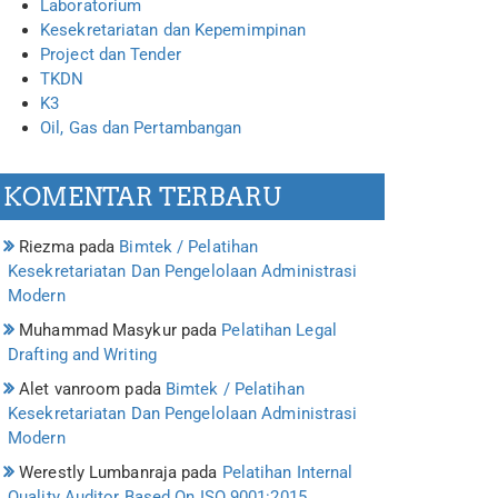
Laboratorium
Kesekretariatan dan Kepemimpinan
Project dan Tender
TKDN
K3
Oil, Gas dan Pertambangan
KOMENTAR TERBARU
Riezma
pada
Bimtek / Pelatihan
Kesekretariatan Dan Pengelolaan Administrasi
Modern
Muhammad Masykur
pada
Pelatihan Legal
Drafting and Writing
Alet vanroom
pada
Bimtek / Pelatihan
Kesekretariatan Dan Pengelolaan Administrasi
Modern
Werestly Lumbanraja
pada
Pelatihan Internal
Quality Auditor Based On ISO 9001:2015