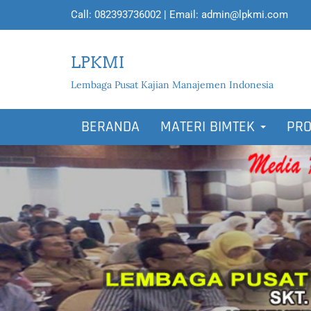
Call:
082393736002
| Email:
admin@lpkmi.com
LPKMI
Lembaga Pusat Kajian Manajemen Indonesia
BERANDA
MATERI BIMTEK
PRO