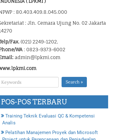
INDONESIA ( LPKMI )
NPWP : 80.403.409.8.045.000
Sekretariat : Jln. Cemara Ujung No. 02 Jakarta
14270
Telp/Fax.
(021) 2249-1202,
Phone/WA
: 0823-9373-6002
Email:
admin@lpkmi.com
www.lpkmi.com
Search »
POS-POS TERBARU
Training Teknik Evaluasi QC & Kompetensi
Analis
Pelatihan Manajemen Proyek dan Microsoft
Project untuk Perencanaan dan Penjadwalan