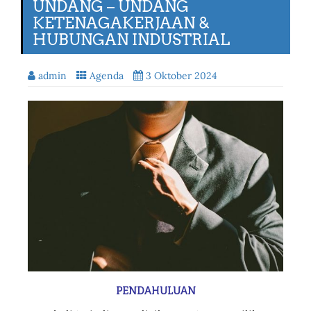
UNDANG – UNDANG
KETENAGAKERJAAN &
HUBUNGAN INDUSTRIAL
admin
Agenda
3 Oktober 2024
PENDAHULUAN