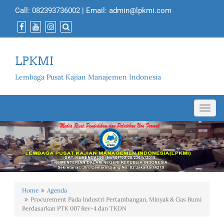
Call:
082393736002
| Email:
admin@lpkmi.com
LPKMI
Lembaga Pusat Kajian Manajemen Indonesia
Toggl
navig
Home
Agenda
Procurement Pada Industri Pertambangan, Minyak & Gas Bumi
Berdasarkan PTK 007 Rev-4 dan TKDN