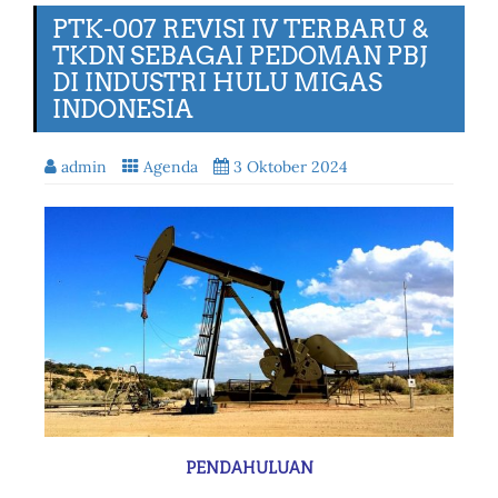
PTK-007 REVISI IV TERBARU &
TKDN SEBAGAI PEDOMAN PBJ
DI INDUSTRI HULU MIGAS
INDONESIA
admin
Agenda
3 Oktober 2024
PENDAHULUAN