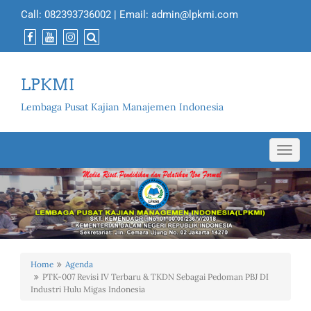
Call:
082393736002
| Email:
admin@lpkmi.com
LPKMI
Lembaga Pusat Kajian Manajemen Indonesia
Toggl
navig
Home
Agenda
PTK-007 Revisi IV Terbaru & TKDN Sebagai Pedoman PBJ DI
Industri Hulu Migas Indonesia