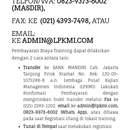
TELPON/WA:
0823-9373-6002
(MASDIR),
FAX: KE
(021) 4393-7498,
ATAU
EMAIL:
KE
ADMIN@LPKMI.COM
Pembayaran Biaya Training dapat dilakukan
dengan 2 cara antara lain:
Transfer
ke BANK MANDIRI Cab. Jakarta
Tanjung Priok Kramat No. Rek: 120-00-
1075248-8 a.n. Lembaga Pusat Kajian
Managemen Indonesia (LPKMI). Lakukan
Konfirmasi Pembayaran dengan
mengirimkan bukti transfer melalui
Fax
ke
(021) 2249-1202,
email
ke
admin@lpkmi.com,
0823-9373-6002 (Whats App),
atau dibawa
pada saat Registrasi Ulang di lokasi training.
Tunai di Tempat
saat melakukan registrasi