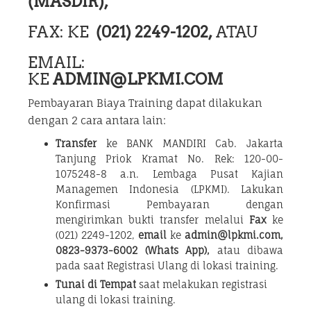
(MASDIR),
FAX: KE
(021) 2249-1202,
ATAU
EMAIL:
KE
ADMIN@LPKMI.COM
Pembayaran Biaya Training dapat dilakukan
dengan 2 cara antara lain:
Transfer
ke BANK MANDIRI Cab. Jakarta
Tanjung Priok Kramat No. Rek: 120-00-
1075248-8 a.n. Lembaga Pusat Kajian
Managemen Indonesia (LPKMI). Lakukan
Konfirmasi Pembayaran dengan
mengirimkan bukti transfer melalui
Fax
ke
(021) 2249-1202,
email
ke
admin@lpkmi.com,
0823-9373-6002 (Whats App),
atau dibawa
pada saat Registrasi Ulang di lokasi training.
Tunai di Tempat
saat melakukan registrasi
ulang di lokasi training.