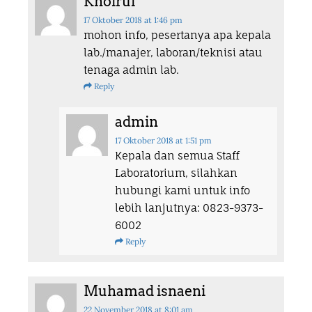
Khoirul
17 Oktober 2018
at 1:46 pm
mohon info, pesertanya apa kepala
lab./manajer, laboran/teknisi atau
tenaga admin lab.
Reply
admin
17 Oktober 2018
at 1:51 pm
Kepala dan semua Staff
Laboratorium, silahkan
hubungi kami untuk info
lebih lanjutnya: 0823-9373-
6002
Reply
Muhamad isnaeni
22 November 2018
at 8:01 am